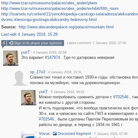
http://www.tzar.ru/museums/palaces/alex_ander/plans
http://www.tzar.ru/museums/palaces/alex_ander/exhibit/fifth_room
http://tsarselo.ru/content/21/yenciklopedija-carskogo-sela/adresa/aleksandrov
dvorec-klenovaja-gostinaja-aleksandry-fedorovny.html
Source:
http://www.alexanderpalace.org/palace/mountain.html
Last edit 4 January 2018, 15:28
4
Sign in to share your opinion
Latest comment: 7 January 2022, 07:00
yuriT
·
4 January 2018, 02:58
Это вариант
#147974
. Где-то датировка неверная
sp_17o3
·
4 January 2018, 15:31
Совместил точки и поставил 1930-е годы: обстановка бо
похожа на музейную, чем на дореволюционную.
yuriT
·
5 January 2018, 09:02
Можно попробовать сравнить детали с
#702546
, та
же комнаты с другой стороны.
И есть подозрение, что вообще практически все фо
30-х, как и написано на сайте ГМЗ в комментариях к
#702546
, были сделаны Павлом Переломовым во в
работы во дворце, в период с 1934 по 1941 г.
Vovus
·
·
Discussed fragment
7 January 2022, 07:00