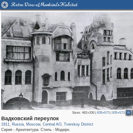
Retro View of Mankind's Habitat
Sizes:
482×330
|
835×573
|
835×573
W
319,861
1,406,849
160,009
8,286
29,243
5,916
53,052
2,283
Вадковский переулок
1911
,
Russia
,
Moscow
,
Central AO
,
Tverskoy District
Серия - Архитектура. Стиль - Модерн.