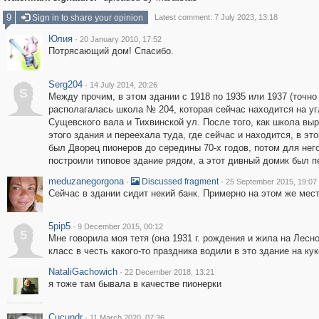
9
Sign in to share your opinion
Latest comment: 7 July 2023, 13:18
Юлия
·
20 January 2010, 17:52
Потрясающий дом! Спасибо.
Serg204
·
14 July 2014, 20:26
S
Между прочим, в этом здании с 1918 по 1935 или 1937 (точно
располагалась школа № 204, которая сейчас находится на уг
Сущевского вала и Тихвинской ул. После того, как школа выр
этого здания и переехала туда, где сейчас и находится, в эт
был Дворец пионеров до середины 70-х годов, потом для нег
построили типовое здание рядом, а этот дивный домик был п
meduzanegorgona
·
·
Discussed fragment
25 September 2015, 19:07
Сейчас в здании сидит некий банк. Примерно на этом же мест
5pip5
·
9 December 2015, 00:12
5
Мне говорила моя тетя (она 1931 г. рождения и жила на Лесно
класс в честь какого-то праздника водили в это здание на ку
NataliGachowich
·
22 December 2018, 13:21
я тоже там бывала в качестве пионерки
Cucundr
·
11 March 2020, 07:36