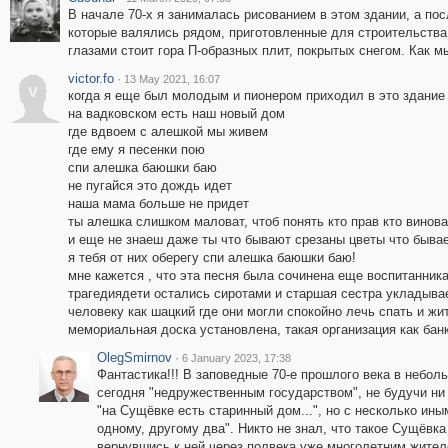
В начале 70-х я занималась рисованием в этом здании, а по
которые валялись рядом, приготовленные для строительства 
глазами стоит гора П-образных плит, покрытых снегом. Как м
victor.fo
·
13 May 2021, 16:07
v
когда я еще был молодым и пионером приходил в это здание
на вадковском есть наш новый дом
где вдвоем с алешкой мы живем
где ему я песенки пою
спи алешка баюшки баю
не пугайся это дождь идет
наша мама больше не придет
ты алешка слишком маловат, чтоб понять кто прав кто винова
и еще не знаеш даже ты что бывают срезаны цветы что бывае
я тебя от них оберегу спи алешка баюшки баю!
мне кажется , что эта песня была сочинена еще воспитанникам
трагедиядети остались сиротами и старшая сестра укладыв
человеку как шацкий где они могли спокойно лечь спать и жи
мемориальная доска установлена, такая организация как банк
OlegSmirnov
·
6 January 2023, 17:38
Фантастика!!! В заповедные 70-е прошлого века в небол
сегодня "недружественным государством", не будучи ни
"на Сущёвке есть старинный дом...", но с несколько ин
одному, другому два". Никто не знал, что такое Сущёвка
вернувшись к ней через полвека уже многолетним жите