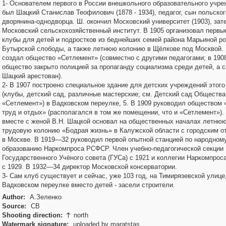
1- Основателем первого в России внешкольного образовательного учр
был Шацкий Станислав Теофилович (1878 - 1934), педагог, сын польског
дворянина-однодворца. Ш. окончил Московский университет (1903), зат
Московский сельскохозяйственный институт. В 1905 организовал первы
клубы для детей и подростков из беднейших семей района Марьиной р
Бутырской слободы, а также летнюю колонию в Щёлкове под Москвой. 
создал общество «Сетлемент» (совместно с другими педагогами; в 190
общество закрыто полицией за пропаганду социализма среди детей, а 
Шацкий арестован).
2- В 1907 построено специальное здание для детских учреждений этог
(клубы, детский сад, различные мастерские; см. Детский сад Общества
«Сетлемент») в Вадковском переулке, 5. В 1909 руководил обществом 
труд и отдых» (располагался в том же помещении, что и «Сетлемент»).
вместе с женой В.Н. Шацкой основал на общественных началах летню
трудовую колонию «Бодрая жизнь» в Калужской области с городским 
в Москве. В 1919—32 руководил первой опытной станцией по народном
образованию Наркомпроса РСФСР. Член учебно-педагогической секции
Государственного Учёного совета (ГУСа) с 1921 и коллегии Наркомпро
с 1929. В 1932—34 директор Московской консерватории.
3- Сам клуб существует и сейчас, уже 103 год, на Тимирязевской улице,
Вадковском переулке вместо детей - засели строители.
Author:
А.Зеленко
Source:
СВ
Shooting direction:
north

Watermark signature:
uploaded by maratstas