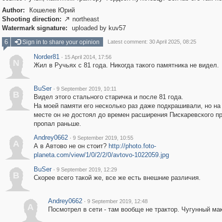
Author:
Кошелев Юрий
Shooting direction:
northeast

Watermark signature:
uploaded by kuv57
6
Sign in to share your opinion
Latest comment: 30 April 2025, 08:25
Norder81
·
15 April 2014, 17:56
N
Жил в Ручьях с 81 года. Никогда такого памятника не видел.
BuSer
·
9 September 2019, 10:11
B
Видел этого стального старичка и после 81 года.
На моей памяти его несколько раз даже подкрашивали, но на
месте он не достоял до времен расширения Пискаревского пр
пропал раньше.
Andrey0662
·
9 September 2019, 10:55
A
А в Автово не он стоит?
http://photo.foto-
planeta.com/view/1/0/2/2/0/avtovo-1022059.jpg
BuSer
·
9 September 2019, 12:29
B
Скорее всего такой же, все же есть внешние различия.
Andrey0662
·
9 September 2019, 12:48
A
Посмотрел в сети - там вообще не трактор. Чугунный мак