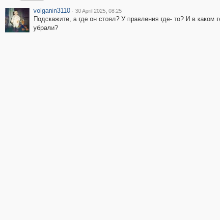
volganin3110
·
30 April 2025, 08:25
Подскажите, а где он стоял? У правления где- то? И в каком 
убрали?