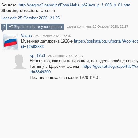
Source:
http://geglov2.narod.ru/Foto/Aleks_p/Aleks_p_f_003_b_01.htm
Shooting direction:
south

Last edit 25 October 2020, 21:25
2
Sign in to share your opinion
Latest comment: 25 October 2020, 21:27
Vovus
·
25 October 2020, 15:34
Музейная датировка 1920-е
https://goskatalog.ru/portal/#/collec
id=12593333
sp_17o3
·
25 October 2020, 21:27
Непонятно, как они датировали, вот здесь вообще переп
Гатчину с Царским Селом -
https://goskatalog.ru/portal/#/c
id=8849200
Поставлю пока с запасом 1920-1940.