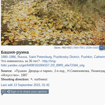
Sizes:
482×602
|
560×700
|
1536×1920
W
197,265
1,407,348
5,714
29,248
11,385
655
7,591
215
3,877
1
Башня-руина
1980
–
1986
,
Russia
,
Saint Petersburg
,
Pushknsky District
,
Pushkin
,
Catheri
Что изменилось за 30 лет? -
http://img-
fotki.yandex.ru/get/6408/161004157.2/0_89ff0_e6e723d4_orig
Source:
«Пушкин. Дворцы и парки», 2-е изд., Н.Семенникова, Ленингра
«Искусство», 1987
Shooting direction:
northwest

Last edit 13 September 2015, 01:42
0
Sign in to share your opinion