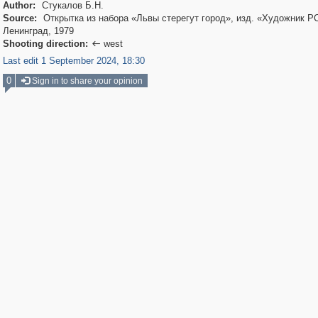
Author:
Стукалов Б.Н.
Source:
Открытка из набора «Львы стерегут город», изд. «Художник 
Ленинград, 1979
Shooting direction:
west

Last edit 1 September 2024, 18:30
0
Sign in to share your opinion