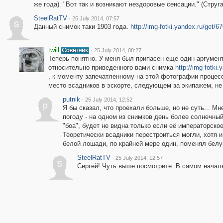
же года). "Вот так и возникают нездоровые сенсации." (Струг
SteelRatTV
·
25 July 2014, 07:57
S
Данный снимок таки 1903 года.
http://img-fotki.yandex.ru/get
twill
·
25 July 2014, 08:27
Теперь понятно. У меня был припасен еще один аргумент
относительно приведенного вами снимка
http://img-fotk
, к моменту запечатленному на этой фотографии процесс
место всадников в эскорте, следующем за экипажем, не
putnik
·
25 July 2014, 12:52
p
Я бы сказал, что проехали больше, но не суть... М
погоду - на одном из снимков день более солнечный
"боа", будет не видна только если её императорско
Теоретически всадники перестроиться могли, хотя и
белой лошади, по крайней мере один, поменял бел
SteelRatTV
·
25 July 2014, 12:57
S
Сергей! Чуть выше посмотрите. В самом начал