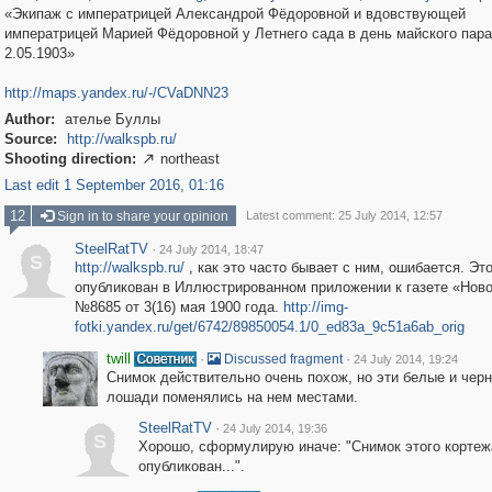
«Экипаж с императрицей Александрой Фёдоровной и вдовствующей
императрицей Марией Фёдоровной у Летнего сада в день майского пар
2.05.1903»
http://maps.yandex.ru/-/CVaDNN23
Author:
ателье Буллы
Source:
http://walkspb.ru/
Shooting direction:
northeast

Last edit 1 September 2016, 01:16
12
Sign in to share your opinion
Latest comment: 25 July 2014, 12:57
SteelRatTV
·
24 July 2014, 18:47
S
http://walkspb.ru/
, как это часто бывает с ним, ошибается. Эт
опубликован в Иллюстрированном приложении к газете «Нов
№8685 от 3(16) мая 1900 года.
http://img-
fotki.yandex.ru/get/6742/89850054.1/0_ed83a_9c51a6ab_orig
twill
·
·
Discussed fragment
24 July 2014, 19:24
Снимок действительно очень похож, но эти белые и чер
лошади поменялись на нем местами.
SteelRatTV
·
24 July 2014, 19:36
S
Хорошо, сформулирую иначе: "Снимок этого кортеж
опубликован...".