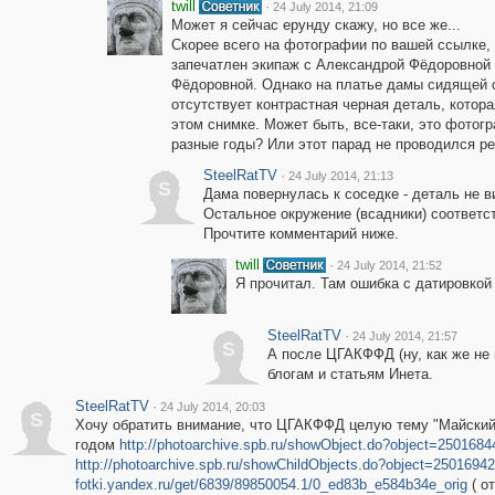
twill
·
24 July 2014, 21:09
Может я сейчас ерунду скажу, но все же...
Скорее всего на фотографии по вашей ссылке,
запечатлен экипаж с Александрой Фёдоровной
Фёдоровной. Однако на платье дамы сидящей 
отсутствует контрастная черная деталь, котора
этом снимке. Может быть, все-таки, это фотог
разные годы? Или этот парад не проводился р
SteelRatTV
·
24 July 2014, 21:13
S
Дама повернулась к соседке - деталь не в
Остальное окружение (всадники) соответст
Прочтите комментарий ниже.
twill
·
24 July 2014, 21:52
Я прочитал. Там ошибка с датировкой
SteelRatTV
·
24 July 2014, 21:57
S
А после ЦГАКФФД (ну, как же не 
блогам и статьям Инета.
SteelRatTV
·
24 July 2014, 20:03
S
Хочу обратить внимание, что ЦГАКФФД целую тему "Майский 
годом
http://photoarchive.spb.ru/showObject.do?object=250168
http://photoarchive.spb.ru/showChildObjects.do?object=250169
fotki.yandex.ru/get/6839/89850054.1/0_ed83b_e584b34e_orig
( о