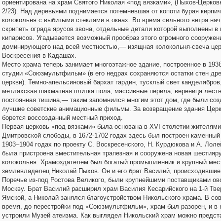
ориентирована на храм Святого Николая «под вязками», (Пыхов-Церковн
2/23). Над деревьями поднимается потемневшая от копоти бурая кирпи
колокольня с выбитыми стеклами в окнах. Во время сильного ветра нач
скрипеть ограда ярусов звона, отдельные детали которой выполнены в
кипарисов. Угадывается возможный прообраз этого огромного сооружен
доминирующего над всей местностью,— изящная колокольня-свеча це
Воскресения в Кадашах.
Место храма теперь занимает многоэтажное здание, построенное в 193
студии «Союзмультфильм» (в его недрах сохраняются остатки стен др
церкви). Темно-апельсиновый бархат гардин, тусклый свет канделябров
метлахская шахматная плитка пола, массивные перила, вереница лестн
постоянная тишина,— таким запомнился многим этот дом, где были соз
лучшие советские анимационные фильмы. За возвращение здания Цер
борется воссозданный местный приход.
Первая церковь «под вязками» была основана в XVI столетии жителям
Дмитровской слободы, в 1672-1702 годах здесь был построен каменный
1903–1904 годах по проекту С. Воскресенского, Н. Курдюкова и А. Лоле
была пристроена вместительная трапезная и сооружена новая шестияр
колокольня. Храмоздателем был богатый промышленник и крупный мес
землевладелец Николай Пыхов. Он и его брат Василий, происходившие
Поречье из-под Ростова Великого, были крупнейшими поставщиками ов
Москву. Брат Василий расширил храм Василия Кесарийского на 1-й Тве
Ямской, а Николай занялся благоустройством Никольского храма. В со
время, до перестройки под «Союзмультфильм», храм был разорен, и в 
устроили Музей атеизма. Как выглядел Никольский храм можно предст