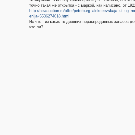
точно такая же открытка - с маркой, как написано, от 1922
http://newauction.ru/offer/peterburg_alekseevskaja_ul_ug_m
enija-i5536274018.html
Их что - из каких-то древних нераспроданных запасов до
что ли?