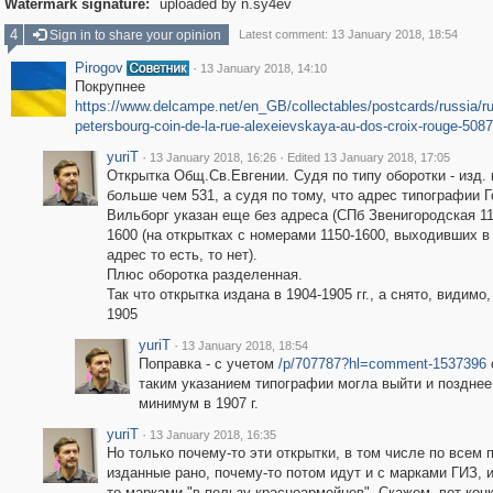
Watermark signature:
uploaded by n.sy4ev
4
Sign in to share your opinion
Latest comment: 13 January 2018, 18:54
Pirogov
·
13 January 2018, 14:10
Покрупнее
https://www.delcampe.net/en_GB/collectables/postcards/russia/ru
petersbourg-coin-de-la-rue-alexeievskaya-au-dos-croix-rouge-508
yuriT
·
·
13 January 2018, 16:26
Edited 13 January 2018, 17:05
Открытка Общ.Св.Евгении. Судя по типу оборотки - изд.
больше чем 531, а судя по тому, что адрес типографии Г
Вильборг указан еще без адреса (СПб Звенигородская 11
1600 (на открытках с номерами 1150-1600, выходивших в 1
адрес то есть, то нет).
Плюс оборотка разделенная.
Так что открытка издана в 1904-1905 гг., а снято, видимо,
1905
yuriT
·
13 January 2018, 18:54
Поправка - с учетом
/p/707787?hl=comment-1537396
таким указанием типографии могла выйти и позднее,
минимум в 1907 г.
yuriT
·
13 January 2018, 16:35
Но только почему-то эти открытки, в том числе по всем 
изданные рано, почему-то потом идут и с марками ГИЗ, и
то марками "в пользу красноармейцев". Скажем, вот кон