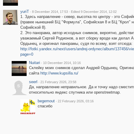
yuriT
·
·
8 December 2014, 17:53
Edited 9 December 2014, 12:02
1. Здесь направление - север, высотка по центру - это Софий
(правее нынешний БЦ "Формула", Софийская 8 и БЦ "Крол" н
Софийской 8).
2. Это панорама, автор исходных снимков, вероятно, действ
уважаемый Сергей Родионов, а вот сборку вроде как делал 
Ордынец, и оригинал панорамы, судя по всему, взят отсюда:
http://fotki.yandex.ru/next/users/andrej-ordynec/album/137456/v
page=0
Nuitari
·
10 December 2014, 10:16
Склейку моих снимков сделал Андрей Ордынец. Оригина
сайта
http://www.kupsilla.ru/
seerl
·
21 February 2026, 23:58
s
Да, направление неправильное. Да и точку надо сместит
относительно яндекс спутника или openstreetmap.
begemout
·
22 February 2026, 03:16
спасибо