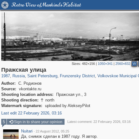
Retro View of Mankind's Habitat
Sizes:
482×156
|
1050×341
|
2560×832
W
197,175
1,406,849
5,709
29,243
2,499
15
900
11
Пражская улица
1987
,
Russia
,
Saint Petersburg
,
Frunzensky District
,
Volkovskoe Municipal 
Author:
С. Родионов
Source:
vkontakte.ru
Shooting location address:
Пражская ул., 3
Shooting direction:
north

Watermark signature:
uploaded by AlekseyPilot
Last edit 22 February 2026, 03:16
5
Sign in to share your opinion
Latest comment: 22 February 2026, 03:16
Nuitari
·
22 August 2012, 05:25
Да, снимок сделан в 1987 году. Я автор.