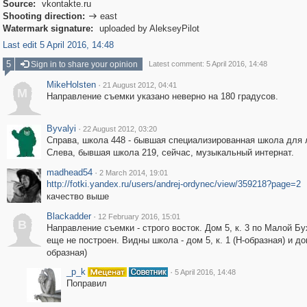
Source:
vkontakte.ru
Shooting direction:
east

Watermark signature:
uploaded by AlekseyPilot
Last edit 5 April 2016, 14:48
5
Sign in to share your opinion
Latest comment: 5 April 2016, 14:48
MikeHolsten
·
21 August 2012, 04:41
M
Направление съемки указано неверно на 180 градусов.
Byvalyi
·
22 August 2012, 03:20
Справа, школа 448 - бывшая специализированная школа для 
Слева, бывшая школа 219, сейчас, музыкальный интернат.
madhead54
·
2 March 2014, 19:01
http://fotki.yandex.ru/users/andrej-ordynec/view/359218?page=2
качество выше
Blackadder
·
12 February 2016, 15:01
B
Направление съемки - строго восток. Дом 5, к. 3 по Малой Б
еще не построен. Видны школа - дом 5, к. 1 (Н-образная) и до
образная)
_p_k
·
5 April 2016, 14:48
Поправил