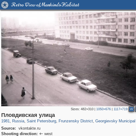
Retro View of Mankind's Habitat
Sizes:
482×310
|
1050×676
|
1117×719
W
197,057
1,405,779
5,709
29,243
2,498
15
328
Пловдивская улица
1981
,
Russia
,
Saint Petersburg
,
Frunzensky District
,
Georgievsky Municipal
Source:
vkontakte.ru
Shooting direction:
west
