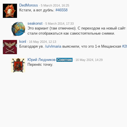
DedMoross
·
5 March 2014, 16:25
Кстати, а вот дубль:
#46558
seakonst
·
5 March 2014, 17:33
Это вариант (там отмечено). С переходом на новый сайт
стали отображаться как самостоятельные снимки.
konl
·
16 May 2024, 12:13
Благодаря ув.
/u/vlmaria
выяснили, что это 1-я Мещанская
#2
Юрий Людников
·
16 May 2024, 14:29
Перенёс точку.