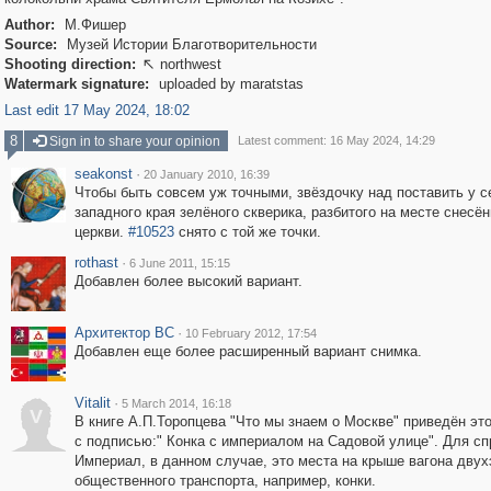
Author:
М.Фишер
Source:
Музей Истории Благотворительности
Shooting direction:
northwest

Watermark signature:
uploaded by maratstas
Last edit 17 May 2024, 18:02
8
Sign in to share your opinion
Latest comment: 16 May 2024, 14:29
seakonst
·
20 January 2010, 16:39
Чтобы быть совсем уж точными, звёздочку над поставить у с
западного края зелёного скверика, разбитого на месте снесё
церкви.
#10523
снято с той же точки.
rothast
·
6 June 2011, 15:15
Добавлен более высокий вариант.
Архитектор ВС
·
10 February 2012, 17:54
Добавлен еще более расширенный вариант снимка.
Vitalit
·
5 March 2014, 16:18
V
В книге А.П.Торопцева "Что мы знаем о Москве" приведён эт
с подписью:" Конка с империалом на Садовой улице". Для сп
Империал, в данном случае, это места на крыше вагона двух
общественного транспорта, например, конки.