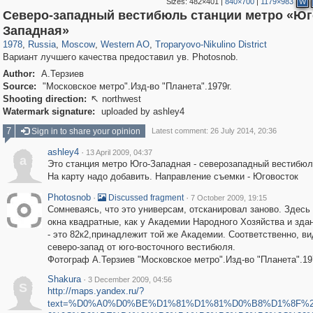
Sizes:
482×401
|
840×700
|
1179×983
W
Северо-западный вестибюль станции метро «Юг
319,864
1,406,840
8,286
27,129
29,243
310
2,259
7
Западная»
1978
,
Russia
,
Moscow
,
Western AO
,
Troparyovo-Nikulino District
Вариант лучшего качества предоставил ув. Photosnob.
Author:
А.Терзиев
Source:
"Московское метро".Изд-во "Планета".1979г.
Shooting direction:
northwest

Watermark signature:
uploaded by ashley4
7
Sign in to share your opinion
Latest comment: 26 July 2014, 20:36
ashley4
·
13 April 2009, 04:37
a
Это станция метро Юго-Западная - северозападный вестибюл
На карту надо добавить. Направление съемки - Юговосток
Photosnob
·
·
Discussed fragment
7 October 2009, 19:15
Сомневаясь, что это универсам, отсканировал заново. Здесь 
окна квадратные, как у Академии Народного Хозяйства и зда
- это 82к2,принадлежит той же Академии. Соответственно, ви
северо-запад от юго-восточного вестибюля.
Фотограф А.Терзиев "Московское метро".Изд-во "Планета".19
Shakura
·
3 December 2009, 04:56
S
http://maps.yandex.ru/?
text=%D0%A0%D0%BE%D1%81%D1%81%D0%B8%D1%8F%