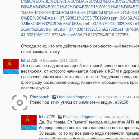
0%9C%D0%BE%D1%81%D0%BA%D0%B2%D0%B0%2C%20
D0%BA%D0%B0%D1%82%D0%B5%D1%80%D1%82%D0%BD
%D0%B9%20%D0%BF%D0%B5%D1%80%D0%B5%D1%83%
0%BE%D0%BA&sll=37.593821%2C55.756199&sspn=0.04391%2
1&ll=37.480632%2C55.664106&spn=0.007707%2C0.002986&z=
2Cskl%2Cstv&ol=stv&oll=37.483071%2C55.662732&ost=dir%3A
47.532198%2C2.572848~spn%3A29.827373%2C18.277353
Отсюда ясно, что это действительно юго-восточный вестибю
перетаскивать точку.
leha7729
·
6 December 2013, 13:06
Это павильон над юго-западной лестницей северо-восточного
вестибюля, от которого начинается подъём к КБТМ и дорожка
прекрасно помню как смотрелась от него Академия народного
фотографу расположен фасад Академии, обращённый к просп
совсем другой.
Photosnob
·
·
·
Discussed fragment
6 December 2013, 13:43
Edi
Ровно под этим углом от библиотеки видим.
#39158
leha7729
·
·
Discussed fragment
26 July 2014, 20:36
Да, Вы правы. От "моего" выхода общежитие АНХ ви
бордюр северо-восточного павильона почти вровень
30 выше. Но точку всё равно надо перенести пример
(которой тогда не было) - с обозначенного места у 