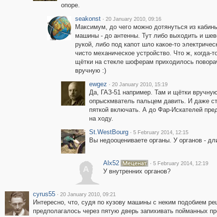
опоре.
seakonst
·
20 January 2010, 09:16
Максимум, до чего можно дотянуться из кабин
машины - до антенны. Тут либо выходить и ше
рукой, либо под капот шло какое-то электричес
чисто механическое устройство. Что ж, когда-т
щётки на стекле шоферам приходилось повора
вручную :)
ewgez
·
20 January 2010, 15:19
Да, ГАЗ-51 например. Там и щётки вручную
опрыскмватель пальцем давить. И даже с
пяткой включать. А до Фар-Искателей пре
на ходу.
St.WestBourg
·
5 February 2014, 12:15
Вы недооцениваете органы. У органов - дл
Alx52
·
5 February 2014, 12:19
A
У внутренних органов?
cyrus55
·
20 January 2010, 09:21
Интересно, что, судя по кузову машины с неким подобием ре
предполагалось через пятую дверь запихивать пойманных пр