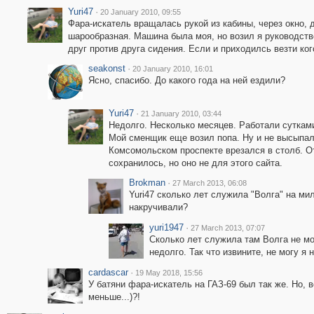
Yuri47
·
20 January 2010, 09:55
Фара-искатель вращалась рукой из кабины, через окно, 
шарообразная. Машина была моя, но возил я руководств
друг против друга сидения. Если и приходилсь везти ког
seakonst
·
20 January 2010, 16:01
Ясно, спасибо. До какого года на ней ездили?
Yuri47
·
21 January 2010, 03:44
Недолго. Несколько месяцев. Работали суткам
Мой сменщик еще возил попа. Ну и не высыпалс
Комсомольском проспекте врезался в столб. О
сохранилось, но оно не для этого сайта.
Brokman
·
27 March 2013, 06:08
Yuri47 сколько лет служила "Волга" на ми
накручивали?
yuri1947
·
27 March 2013, 07:07
Сколько лет служила там Волга не мо
недолго. Так что извините, не могу я
cardascar
·
19 May 2018, 15:56
У батяни фара-искатель на ГАЗ-69 был так же. Но, 
меньше...)?!