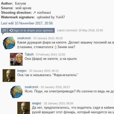
Author:
Батуев
Source:
мой архив
Shooting direction:
northeast

Watermark signature:
uploaded by Yuri47
Last edit 10 November 2017, 20:56
29
Sign in to share your opinion
Latest comment: 19 May 2018, 15:56
seakonst
·
20 January 2010, 06:03
Какая дурацкая фара на капоте. Делает машину похожей на 
(глазника, стоматолога :) Зачем она?
Taboh
·
5 February 2014, 12:55
Она (фара) не капоте, а на крыле.
ewgez
·
20 January 2010, 08:13
Она так и называлась "Фара-искатель"
seakonst
·
20 January 2010, 08:27
Ясно. Поди, на электроприводе? Из салона-то ведь не д
ewgez
·
20 January 2010, 08:56
Да нет, предполагалось, что водитель сидя в кабин
рукой вращает этот фонарь, который находится на 