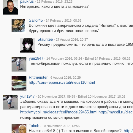
paukrus
·
13 February 2016, 23:23
Интересно, какого цвета эта машина?
Sailor45
·
14 February 2016, 00:36
Вспомнил цвет американского седана "Импала" с выставки
бургундского и бриллиантовая зелень".
Stauntee
·
27 August 2016, 20:37
Рискну предположить, что речь шла о выставке 1959
yuri1947
·
·
14 February 2016, 06:24
Edited 14 February 2016, 06:26
Темно-бирюзовая пожалуй, если я правильно помню, что 
Rittmeister
·
6 August 2016, 20:29
http://cars-repaer.ru/stati/neus110.html
yuri1947
·
·
10 November 2017, 09:59
Edited 10 November 2017, 10:02
Забавно, оказалась что машина, на которой я работал в мол
растиражирована в сети и даже является прообразом для н
http://mycoll.ru/diecast/coll/model29455.html
http://mycoll.ru/die
номер машины остался прежним
Taboh
·
10 November 2017, 13:56
Ничего себе! 8-( ) Т.е. это именно с Вашей подачи?!
http: