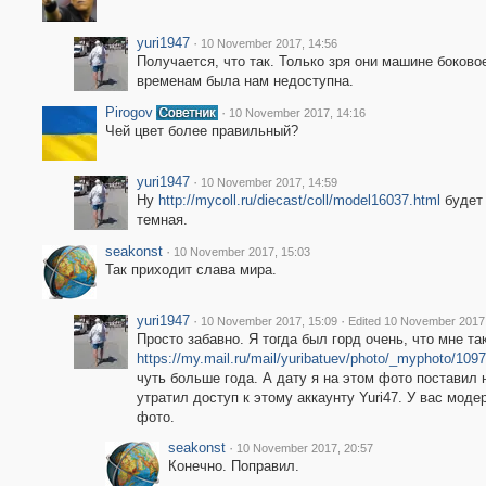
yuri1947
·
10 November 2017, 14:56
Получается, что так. Только зря они машине боково
временам была нам недоступна.
Pirogov
·
10 November 2017, 14:16
Чей цвет более правильный?
yuri1947
·
10 November 2017, 14:59
Ну
http://mycoll.ru/diecast/coll/model16037.html
будет 
темная.
seakonst
·
10 November 2017, 15:03
Так приходит слава мира.
yuri1947
·
·
10 November 2017, 15:09
Edited 10 November 2017
Просто забавно. Я тогда был горд очень, что мне та
https://my.mail.ru/mail/yuribatuev/photo/_myphoto/1097
чуть больше года. А дату я на этом фото поставил 
утратил доступ к этому аккаунту Yuri47. У вас моде
фото.
seakonst
·
10 November 2017, 20:57
Конечно. Поправил.