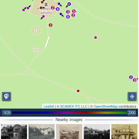
2
8
5
3
2
6
2
2
3
Leaflet
| ©
SCANEX ITC LLC
| ©
OpenStreetMap
contributors
1826
2000
Nearby images