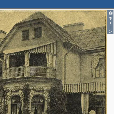
1
3
1k