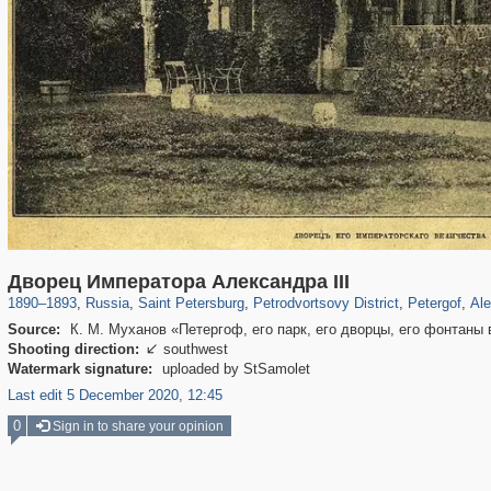
197,057
1,405,755
5,709
29,243
10,781
350
8,421
280
34
Дворец Императора Александра III
1890
–
1893
,
Russia
,
Saint Petersburg
,
Petrodvortsovy District
,
Petergof
,
Ale
Source:
К. М. Муханов «Петергоф, его парк, его дворцы, его фонтаны 
Shooting direction:
southwest

Watermark signature:
uploaded by StSamolet
Last edit 5 December 2020, 12:45
0
Sign in to share your opinion