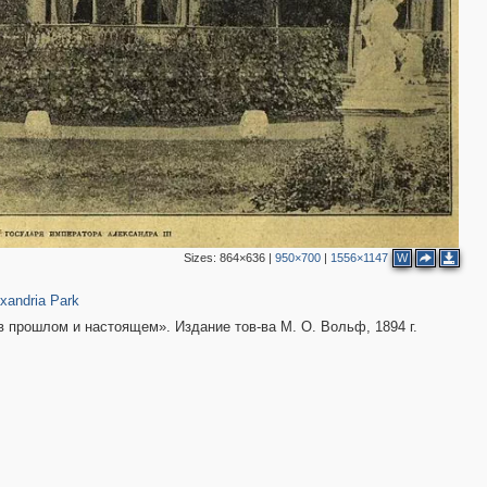
Sizes:
864×636
|
950×700
|
1556×1147
W
4
24
xandria Park
в прошлом и настоящем». Издание тов-ва М. О. Вольф, 1894 г.