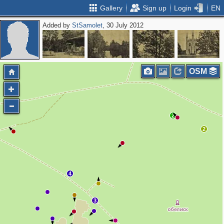
Gallery
Sign up
Login
EN
Added by
StSamolet
, 30 July 2012
OSM
2
2
4
3