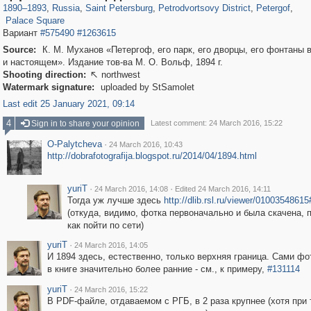
184
6
1890
–
1893
,
Russia
,
Saint Petersburg
,
Petrodvortsovy District
,
Petergof
,
Palace Square
Вариант
#575490
#1263615
Source:
К. М. Муханов «Петергоф, его парк, его дворцы, его фонтаны
и настоящем». Издание тов-ва М. О. Вольф, 1894 г.
Shooting direction:
northwest

Watermark signature:
uploaded by StSamolet
Last edit 25 January 2021, 09:14
4
Sign in to share your opinion
Latest comment: 24 March 2016, 15:22
O-Palytcheva
·
24 March 2016, 10:43
http://dobrafotografija.blogspot.ru/2014/04/1894.html
yuriT
·
·
24 March 2016, 14:08
Edited 24 March 2016, 14:11
Тогда уж лучше здесь
http://dlib.rsl.ru/viewer/010035486
(откуда, видимо, фотка первоначально и была скачена, 
как пойти по сети)
yuriT
·
24 March 2016, 14:05
И 1894 здесь, естественно, только верхняя граница. Сами ф
в книге значительно более ранние - см., к примеру,
#131114
yuriT
·
24 March 2016, 15:22
В PDF-файле, отдаваемом с РГБ, в 2 раза крупнее (хотя при