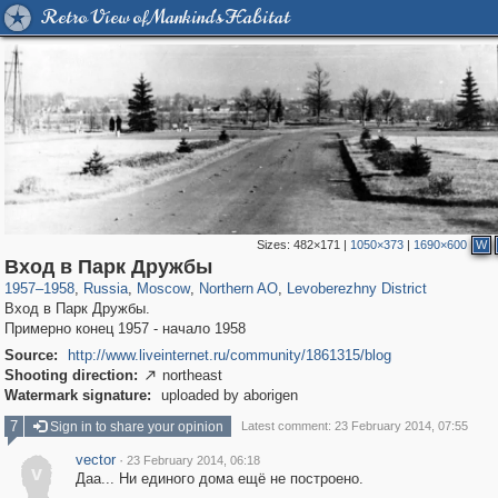
Retro View of Mankind's Habitat
Sizes:
482×171
|
1050×373
|
1690×600
W
319,780
1,406,255
8,286
22,533
29,243
598
1,905
22
Вход в Парк Дружбы
1957
–
1958
,
Russia
,
Moscow
,
Northern AO
,
Levoberezhny District
Вход в Парк Дружбы.
Примерно конец 1957 - начало 1958
Source:
http://www.liveinternet.ru/community/1861315/blog
Shooting direction:
northeast

Watermark signature:
uploaded by aborigen
7
Sign in to share your opinion
Latest comment: 23 February 2014, 07:55
vector
·
23 February 2014, 06:18
v
Даа... Ни единого дома ещё не построено.