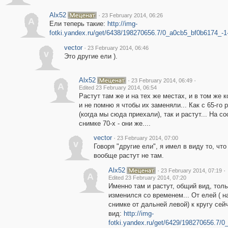
Alx52
·
23 February 2014, 06:26
A
Ели теперь такие:
http://img-
fotki.yandex.ru/get/6438/198270656.7/0_a0cb5_bf0b6174_-1-
vector
·
23 February 2014, 06:46
v
Это другие ели ).
Alx52
·
·
23 February 2014, 06:49
A
Edited 23 February 2014, 06:54
Растут там же и на тех же местах, и в том же 
и не помню я чтобы их заменяли... Как с 65-го 
(когда мы сюда приехали), так и растут... На с
снимке 70-х - они же....
vector
·
23 February 2014, 07:00
v
Говоря "другие ели", я имел в виду то, что
вообще растут не там.
Alx52
·
·
23 February 2014, 07:19
A
Edited 23 February 2014, 07:20
Именно там и растут, общий вид, толь
изменился со временем... От елей ( н
снимке от дальней левой) к кругу сей
вид:
http://img-
fotki.yandex.ru/get/6429/198270656.7/