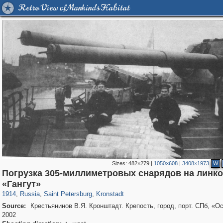
Retro View of Mankind's Habitat
Sizes:
482×279
|
1050×608
|
3408×1973
W
Погрузка 305-миллиметровых снарядов на линк
197,175
1,406,871
5,714
29,248
2,178
73
«Гангут»
1914
,
Russia
,
Saint Petersburg
,
Kronstadt
Source:
Крестьянинов В.Я. Кронштадт. Крепость, город, порт. СПб, «Ос
2002