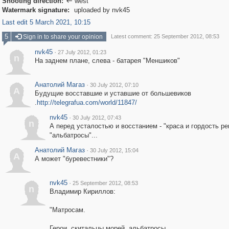
Shooting direction:
west

Watermark signature:
uploaded by nvk45
Last edit 5 March 2021, 10:15
5
Sign in to share your opinion
Latest comment: 25 September 2012, 08:53
nvk45
·
27 July 2012, 01:23
n
На заднем плане, слева - батарея "Меншиков"
Анатолий Магаз
·
30 July 2012, 07:10
А
Будущие восставшие и уставшие от большевиков
.
http://telegrafua.com/world/11847/
nvk45
·
30 July 2012, 07:43
n
А перед усталостью и восстанием - "краса и гордость р
"альбатросы"...
Анатолий Магаз
·
30 July 2012, 15:04
А
А может "буревестники"?
nvk45
·
25 September 2012, 08:53
n
Владимир Кириллов:
"Матросам.
Герои, скитальцы морей, альбатросы,