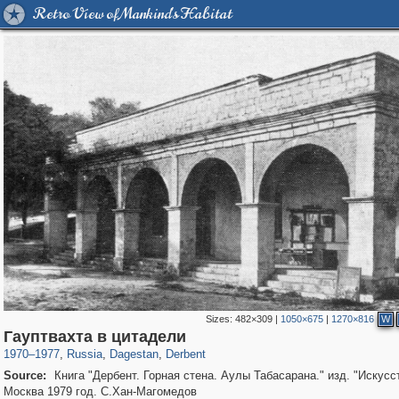
Retro View of Mankind's Habitat
Sizes:
482×309
|
1050×675
|
1270×816
W
1,013
1,407,325
26
303
29,248
1
Гауптвахта в цитадели
1970
–
1977
,
Russia
,
Dagestan
,
Derbent
Source:
Книга "Дербент. Горная стена. Аулы Табасарана." изд. "Искусс
Москва 1979 год. С.Хан-Магомедов