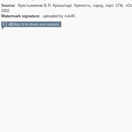
Source:
Крестьянинов В.Я. Кронштадт. Крепость, город, порт. СПб, «Ос
2002
Watermark signature:
uploaded by nvk45
0
Sign in to share your opinion