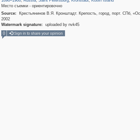
1890
–
1900
,
Russia
,
Saint Petersburg
,
Kronstadt
,
Kotlin Island
Место съемки - ориентировочно
Source:
Крестьянинов В.Я. Кронштадт. Крепость, город, порт. СПб, «Ос
2002
Watermark signature:
uploaded by nvk45
0
Sign in to share your opinion