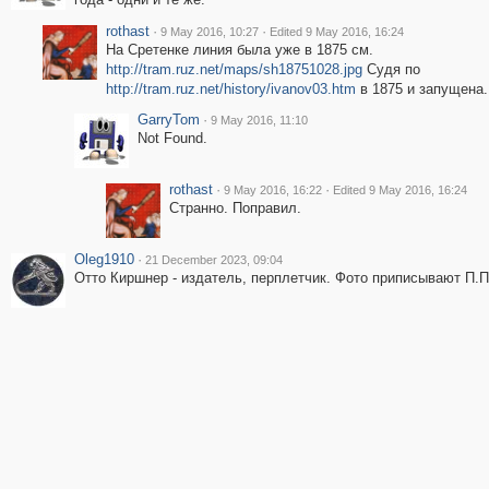
rothast
·
·
9 May 2016, 10:27
Edited 9 May 2016, 16:24
На Сретенке линия была уже в 1875 см.
http://tram.ruz.net/maps/sh18751028.jpg
Судя по
http://tram.ruz.net/history/ivanov03.htm
в 1875 и запущена.
GarryTom
·
9 May 2016, 11:10
Not Found.
rothast
·
·
9 May 2016, 16:22
Edited 9 May 2016, 16:24
Странно. Поправил.
Oleg1910
·
21 December 2023, 09:04
Отто Киршнер - издатель, перплетчик. Фото приписывают П.