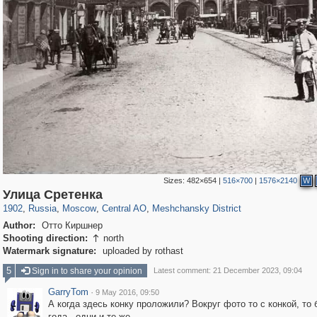
Sizes:
482×654
|
516×700
|
1576×2140
W
319,968
1,407,793
160,055
8,295
29,263
5,920
10,193
264
Улица Сретенка
1902
,
Russia
,
Moscow
,
Central AO
,
Meshchansky District
Author:
Отто Киршнер
Shooting direction:
north

Watermark signature:
uploaded by rothast
5
Sign in to share your opinion
Latest comment: 21 December 2023, 09:04
GarryTom
·
9 May 2016, 09:50
А когда здесь конку проложили? Вокруг фото то с конкой, то б
года - одни и те же.