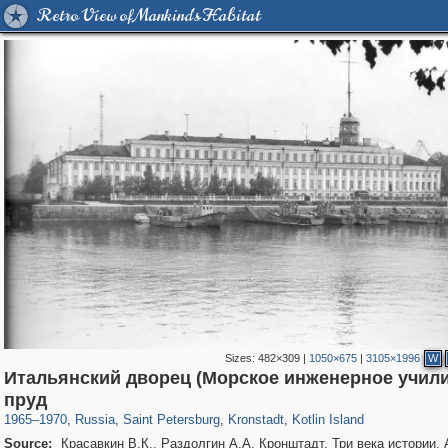
Retro View of Mankind's Habitat
Sizes:
482×309
|
1050×675
|
3105×1996
W
Итальянский дворец (Морское инженерное учили
197,255
1,407,325
5,714
29,248
2,178
73
1,776
44
пруд
1965
–
1970
,
Russia
,
Saint Petersburg
,
Kronstadt
,
Kotlin Island
Source:
Красавкин В.К., Раздолгин А.А. Кронштадт. Три века истории.