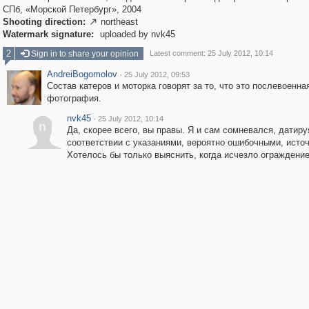
СПб, «Морской Петербург», 2004
Shooting direction:
northeast

Watermark signature:
uploaded by nvk45
2
Sign in to share your opinion
Latest comment: 25 July 2012, 10:14
AndreiBogomolov
·
25 July 2012, 09:53
Состав катеров и моторка говорят за то, что это послевоенна
фотография.
nvk45
·
25 July 2012, 10:14
n
Да, скорее всего, вы правы. Я и сам сомневался, датиру
соответствии с указаниями, вероятно ошибочными, источ
Хотелось бы только выяснить, когда исчезло ограждение