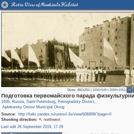
Retro View of Mankind's Habitat
Sizes:
482×251
|
1050×549
|
2009×1051
W
197,232
1,407,206
5,714
29,248
22,955
438
Подготовка первомайского парада физкультурн
2,442
42
1935
,
Russia
,
Saint Petersburg
,
Petrogradsky District
,
Aptekarsky Ostrov Municipal Okrug
Source:
http://fotki.yandex.ru/users/i-3s/view/606899/?page=0
Shooting direction:
northwest

Last edit 26 September 2019, 17:29