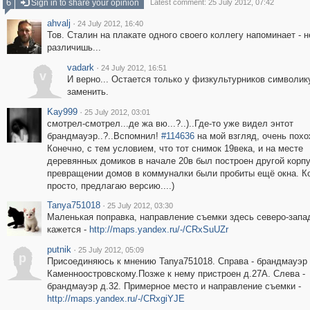
6
Sign in to share your opinion
Latest comment: 25 July 2012, 07:42
ahvalj
·
24 July 2012, 16:40
Тов. Сталин на плакате одного своего коллегу напоминает - н
различишь...
vadark
·
24 July 2012, 16:51
v
И верно... Остается только у физкультурников символик
заменить.
Kay999
·
25 July 2012, 03:01
смотрел-смотрел...де жа вю...?..)..Где-то уже видел энтот
брандмауэр..?..Вспомнил!
#114636
на мой взгляд, очень похо
Конечно, с тем условием, что тот снимок 19века, и на месте
деревянных домиков в начале 20в был построен другой корпу
превращении домов в коммуналки были пробиты ещё окна. К
просто, предлагаю версию....)
Tanya751018
·
25 July 2012, 03:30
Маленькая поправка, направление съемки здесь северо-запа
кажется -
http://maps.yandex.ru/-/CRxSuUZr
putnik
·
25 July 2012, 05:09
p
Присоединяюсь к мнению Tanya751018. Справа - брандмауэр 
Каменноостровскому.Позже к нему пристроен д.27А. Слева -
брандмауэр д.32. Примерное место и направление съемки -
http://maps.yandex.ru/-/CRxgiYJE