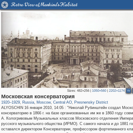
Retro View of Mankind's Habitat
Sizes:
482×256
|
1050×560
|
2202×1174
W
319,882
1,407,328
160,021
8,286
29,248
5,916
13,345
396
Московская консерватория
1920
–
1929
,
Russia
,
Moscow
,
Central AO
,
Presnensky District
ALYOSCHIN 16 января 2010, 14:05 : "Николай Рубинштейн создал Моск
консерваторию в 1866 г. на базе организованных им же в 1860 году совм
А. Кологривовым Музыкальных классов Московского отделения Импера
русского музыкального общества (ИРМО). С самого начала и до 1881 го
оставался директором Консерватории, профессором фортепианного кла