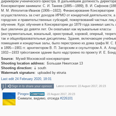
дирижёром ученического оркестра. В дальнейшем должность директор
Консерватории занимали: С. И. Танеев (1885—1889), В. И. Сафонов (18
М. М. Ипполитов-Иванов (1906—1922). Финансирование Консерватории
осуществлялось за счет доходов ИРМО от концертной деятельности, а
городских и правительственных субсидий, пожертвований частных лиц 
обучение. Курс обучения в Консерватории до 1879 года занимал шесть 
был увеличен до девяти лет. Он охватывал как музыкальные классы
(инструментальные, вокальный, оркестровый, хоровой, оперный, теорет
так и общеобразовательные дисциплины. Здание, включающее учебны
помещения и концертные залы, было перестроено из дома графа М. С.
в 1895—1901 гг. архитектором В. П. Загорским и скульптором А. А. Ал
1932—1933 трёхэтажное здание было надстроено по проекту И. Е. Бонд
Source:
Музей Московской консерватории
Shooting location address:
Большая Никитская 13
Shooting direction:
south

Watermark signature:
uploaded by etruria
Last edit 24 February 2020, 18:01
1
Sign in to share your opinion
Latest comment: 22 August 2017, 20:23
Pirogov
·
22 August 2017, 20:23
Снимали, видимо, отсюда
#226101