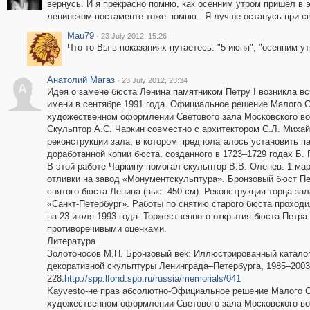
вернусь. И я прекрасно помню, как осенним утром пришёл в э
ленинском постаменте тоже помню...Я лучше останусь при с
Mau79
·
23 July 2012, 15:26
Что-то Вы в показаниях путаетесь: "5 июня", "осенним утр
Анатолий Магаз
·
23 July 2012, 23:34
А
Идея о замене бюста Ленина памятником Петру I возникла вс
имени в сентябре 1991 года. Официальное решение Малого С
художественном оформлении Светового зала Московского вок
Скульптор А.С. Чаркин совместно с архитектором С.Л. Миха
реконструкции зала, в котором предполагалось установить п
доработанной копии бюста, созданного в 1723–1729 годах Б.
В этой работе Чаркину помогал скульптор В.В. Оленев. 1 ма
отливки на завод «Монументскульптура». Бронзовый бюст Пет
снятого бюста Ленина (выс. 450 см). Реконструкция торца за
«Санкт-Петербург». Работы по снятию старого бюста проходил
на 23 июля 1993 года. Торжественного открытия бюста Петра
противоречивыми оценками.
Литература
Золотоносов М.Н. Бронзовый век: Иллюстрированный каталог
декоративной скульптуры Ленинграда–Петербурга, 1985–2003 г
228.
http://spp.lfond.spb.ru/russia/memorials/041
Kayvesto-не прав абсолютно-Официальное решение Малого С
художественном оформлении Светового зала Московского вок