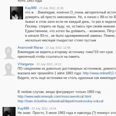
Фото 1993 года.
Kay999
·
23 July 2012, 11:45
что ж ...Википедия, конечно О_очень авторитетный источ
доверять ей просто невозможно. Но, я лично с 89-го по 9
бывал в этом зале если не каждый день, то раз в неделю
Посему, спорить не буду, но, остаюсь при своём мнении.
Единственное, что хотел бы добавить, - возможно, Пётр 
в начале 93-го...не было одновременной замены. Помню,
несколько месяцев пъедестал стоял пустым
Анатолий Магаз
·
23 July 2012, 12:48
А
Википедии не верите,а второму источнику тоже?19 лет-срок
приличный,чтобы ссылаться на память.
VVarganov
·
23 July 2012, 14:12
V
ПО сведениям из довольно достоверных источников, демонта
вокзала мог произойти 1 ибля 1993 года:
http://www.online812.
Видите, есть ещё источники не столь одиозные как википедия. 
В любом случае, везде фигурирует только 1993 год:
http://www.welcomespb.com/moscowvokzal.html
http://train.ticketline.ru/bookrail/depot/moskovskiy-vokzal
Kay999
·
23 July 2012, 14:44
Не знаю. Просто, 5 июня 1993 года я навсегда (?) покинул эт