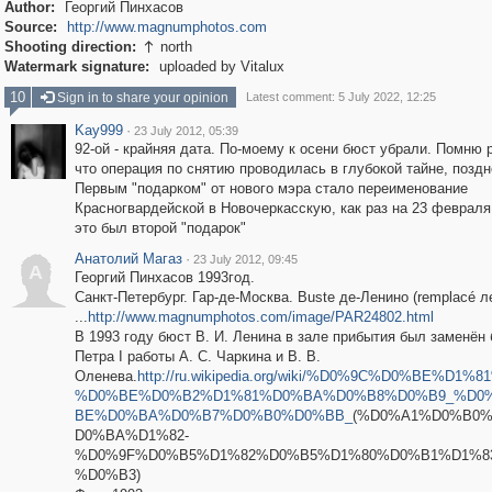
Author:
Георгий Пинхасов
Source:
http://www.magnumphotos.com
Shooting direction:
north

Watermark signature:
uploaded by Vitalux
10
Sign in to share your opinion
Latest comment: 5 July 2022, 12:25
Kay999
·
23 July 2012, 05:39
92-ой - крайняя дата. По-моему к осени бюст убрали. Помню 
что операция по снятию проводилась в глубокой тайне, поздн
Первым "подарком" от нового мэра стало переименование
Красногвардейской в Новочеркасскую, как раз на 23 февраля 
это был второй "подарок"
Анатолий Магаз
·
23 July 2012, 09:45
А
Георгий Пинхасов 1993год.
Санкт-Петербург. Гар-де-Москва. Buste де-Ленино (remplacé л
...
http://www.magnumphotos.com/image/PAR24802.html
В 1993 году бюст В. И. Ленина в зале прибытия был заменён
Петра I работы А. С. Чаркина и В. В.
Оленева.
http://ru.wikipedia.org/wiki/%D0%9C%D0%BE%D1%
%D0%BE%D0%B2%D1%81%D0%BA%D0%B8%D0%B9_%D0
BE%D0%BA%D0%B7%D0%B0%D0%BB_
(%D0%A1%D0%B0
D0%BA%D1%82-
%D0%9F%D0%B5%D1%82%D0%B5%D1%80%D0%B1%D1%8
%D0%B3)