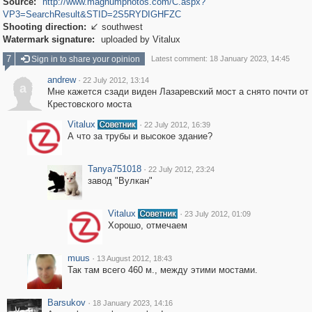
Source:
http://www.magnumphotos.com/C.aspx?
VP3=SearchResult&STID=2S5RYDIGHFZC
Shooting direction:
southwest

Watermark signature:
uploaded by Vitalux
7
Sign in to share your opinion
Latest comment: 18 January 2023, 14:45
andrew
·
22 July 2012, 13:14
a
Мне кажется сзади виден Лазаревский мост а снято почти от
Крестовского моста
Vitalux
·
22 July 2012, 16:39
А что за трубы и высокое здание?
Tanya751018
·
22 July 2012, 23:24
завод "Вулкан"
Vitalux
·
23 July 2012, 01:09
Хорошо, отмечаем
muus
·
13 August 2012, 18:43
Так там всего 460 м., между этими мостами.
Barsukov
·
18 January 2023, 14:16