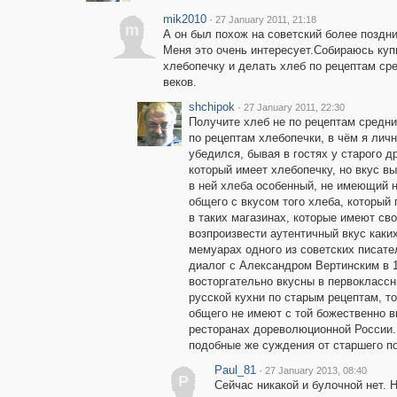
mik2010
·
27 January 2011, 21:18
m
А он был похож на советский более поздни
Меня это очень интересует.Собираюсь куп
хлебопечку и делать хлеб по рецептам ср
веков.
shchipok
·
27 January 2011, 22:30
Получите хлеб не по рецептам средни
по рецептам хлебопечки, в чём я лич
убедился, бывая в гостях у старого др
который имеет хлебопечку, но вкус в
в ней хлеба особенный, не имеющий 
общего с вкусом того хлеба, который 
в таких магазинах, которые имеют сво
возпроизвести аутентичный вкус каки
мемуарах одного из советских писател
диалог с Александром Вертинским в 194
восторгательно вкусны в первокласс
русской кухни по старым рецептам, т
общего не имеют с той божественно в
ресторанах дореволюционной России.
подобные же суждения от старшего по
Paul_81
·
27 January 2013, 08:40
P
Сейчас никакой и булочной нет. Н