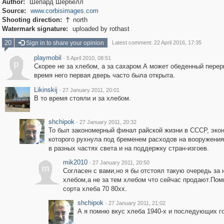
Author:
Шепард Шербелл
Source:
www.corbisimages.com
Shooting direction:
north

Watermark signature:
uploaded by rothast
20
Sign in to share your opinion
Latest comment: 22 April 2016, 17:35
playmobil
·
5 April 2010, 08:51
p
Скорее не за хлебом, а за сахаром.А может обеденный пере
время него первая дверь часто была открыта.
Likinskij
·
27 January 2011, 20:01
В то время стояли и за хлебом.
shchipok
·
27 January 2011, 20:32
То был закономерный финал райской жизни в СССР, эко
которого рухнула под бременем расходов на вооружения
в разных частях света и на поддержку стран-изгоев.
mik2010
·
27 January 2011, 20:50
m
Согласен с вами,но я бы отстоял такую очередь за
хлебом,а не за тем хлебом что сейчас продают.Пом
сорта хлеба 70 80хх.
shchipok
·
27 January 2011, 21:02
А я помню вкус хлеба 1940-х и последующих г