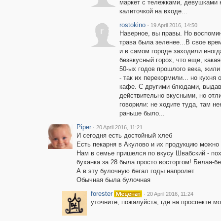
маркет с тележками, девушками н
калиточкой на входе...
rostokino
·
19 April 2016, 14:50
r
Наверное, вы правы. Но воспоми
трава была зеленее...В свое вре
и в самом городе заходили иног
безвкусный горох, что еще, кака
50-ых годов прошлого века, жили
- так их перекормили... но кухня
кафе. С другими блюдами, выда
действительно вкусными, но от
говорили: не ходите туда, там н
раньше было...
Piper
·
20 April 2016, 11:21
И сегодня есть достойный хлеб
Есть пекарня в Акулово и их продукцию можно 
Нам в семье пришелся по вкусу Швабский - похо
буханка за 28 была просто восторгом! Белая-б
А в эту булочную бегал годы напролет
Обычная была булочная
forester
·
20 April 2016, 11:24
уточните, пожалуйста, где на проспекте м