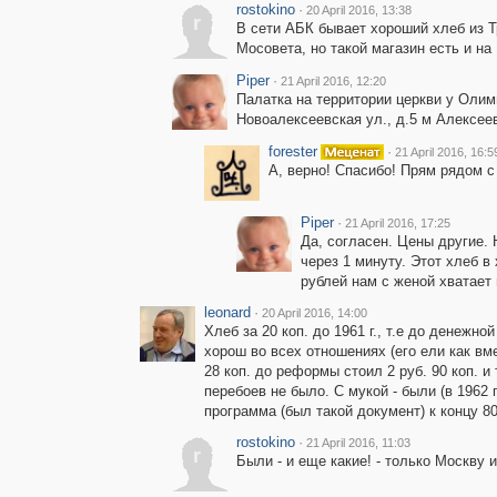
rostokino
·
20 April 2016, 13:38
r
В сети АБК бывает хороший хлеб из Т
Мосовета, но такой магазин есть и на
Piper
·
21 April 2016, 12:20
Палатка на территории церкви у Олим
Новоалексеевская ул., д.5 м Алексее
forester
·
21 April 2016, 16:5
А, верно! Спасибо! Прям рядом с
Piper
·
21 April 2016, 17:25
Да, согласен. Цены другие. 
через 1 минуту. Этот хлеб в
рублей нам с женой хватает 
leonard
·
20 April 2016, 14:00
Хлеб за 20 коп. до 1961 г., т.е до денежной
хорош во всех отношениях (его ели как вме
28 коп. до реформы стоил 2 руб. 90 коп. 
перебоев не было. С мукой - были (в 1962 
программа (был такой документ) к концу 8
rostokino
·
21 April 2016, 11:03
r
Были - и еще какие! - только Москву