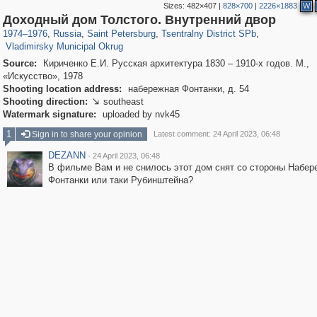
Sizes:
482×407
|
828×700
|
2226×1883
W
197,288
1,407,670
5,716
29,263
50,284
1,839
Доходный дом Толстого. Внутренний двор
3,592
65
1974
–
1976
,
Russia
,
Saint Petersburg
,
Tsentralny District SPb
,
Vladimirsky Municipal Okrug
Source:
Кириченко Е.И. Русская архитектура 1830 – 1910-х годов. М.,
«Искусство», 1978
Shooting location address:
набережная Фонтанки, д. 54
Shooting direction:
southeast

Watermark signature:
uploaded by nvk45
1
Sign in to share your opinion
Latest comment: 24 April 2023, 06:48
DEZANN
·
24 April 2023, 06:48
В фильме Вам и не снилось этот дом снят со стороны Набер
Фонтанки или таки Рубинштейна?