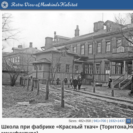
Retro View of Mankind's Habitat
Sizes:
482×358
|
941×700
|
1932×1437
W
Школа при фабрике «Красный ткач» (Торнтона,Н
197,173
1,406,837
5,709
29,243
8,609
134
1,030
9