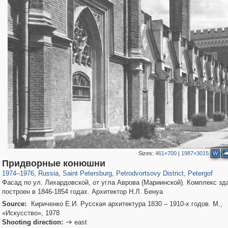
Sizes:
461×700
|
1987×3015
W
197,153
1,406,672
5,709
29,243
10,781
350
8,421
280
Придворные конюшни
1974
–
1976
,
Russia
,
Saint Petersburg
,
Petrodvortsovy District
,
Petergof
Фасад по ул. Лихардовской, от угла Аврова (Мариинской). Комплекс зд
построен в 1846-1854 годах. Архитектор Н.Л. Бенуа
Source:
Кириченко Е.И. Русская архитектура 1830 – 1910-х годов. М.,
«Искусство», 1978
Shooting direction:
east
