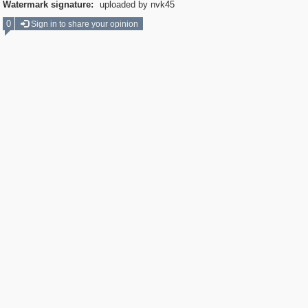
Watermark signature:
uploaded by nvk45
0
Sign in to share your opinion