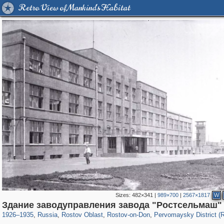
Retro View of Mankind's Habitat
Sizes:
482×341
|
989×700
|
2567×1817
W
31,024
1,406,519
475
29,243
15,479
153
826
4
Здание заводуправления завода "Ростсельмаш"
1926
–
1935
,
Russia
,
Rostov Oblast
,
Rostov-on-Don
,
Pervomaysky District (