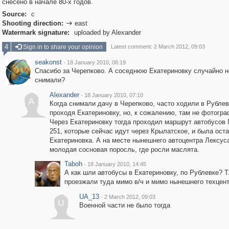
снесено в начале 80-х годов.
Source:
с
Shooting direction:
east

Watermark signature:
uploaded by Alexander
4
Sign in to share your opinion
Latest comment: 2 March 2012, 09:03
seakonst
·
18 January 2010, 06:19
Спасибо за Черепково. А соседнюю Екатериновку случайно н
снимали?
Alexander
·
18 January 2010, 07:10
A
Когда снимали дачу в Черепково, часто ходили в Рублев
проходя Екатериновку, но, к сожалению, там не фотогр
Через Екатериновку тогда проходил маршрут автобусов 
251, которые сейчас идут через Крылатское, и была ост
Екатериновка. А на месте нынешнего автоцентра Лексус
молодая сосновая поросль, где росли маслята.
Taboh
·
18 January 2010, 14:45
А как шли автобусы в Екатериновку, по Рублевке? Т.
проезжали туда мимо в/ч и мимо нынешнего техцен
UA_13
·
2 March 2012, 09:03
U
Военной части не было тогда