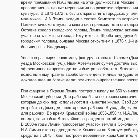
время пребывания И.А.Лямина на этой должности в Москве
проводились активные мероприятия по развитию образования
культуры. В 1871-1872 гг. были открыты пять городских учил
мальчиков . И.А.Лямин входил в состав Комитета по устройс
Политехнического музея и много сил приложил для его откры
Оставив кресло городского головы, Лямин продолжал активн
участвовать в жизни города. Ему и князю Щербатову, двум 
городским головам, обязана Москва открытием в 1876 г. 1-й д
больницы св. Владимира.
Успешно расширяя свою мануфактуру в городке Яхроме (Дми
уезда Московской губ.), Иван Артемьевич сумел достичь выс
эффективности производства и быстро разбогател. Высокая 
позволяли ему тратить заработанные деньги лишь на удовле
доходов шла на благие дела: религиозно-нравственное восп
При фабрике в Яхроме Лямин построил школу на 350 ученико
Московской губернии. Для рабочих были построены многочис
которые до сих пор используются в качестве жилья. Свой д
устройства Дома для престарелых рабочих. В усадьбе, купл
для рабочих. Во время Крымской войны 1853-1856 г.г. И.А.Л
солдат, за что был Высочайше награжден золотой медалью.
В 1850-е годы Лямин приобретает участок земли в Сокольник
И.А.Лямин стал председателем Комиссии по благоустройству
средства в 1875 г. был построен деревянный храм Святителя 