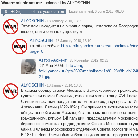
Watermark signature:
uploaded by ALYOSCHIN
10
Sign in to share your opinion
Latest comment: 6 June 2013, 06:30
ALYOSCHIN
·
18 January 2010, 13:05
Этот дом находится на окраине парка, недалеко от Богородск
шоссе, они и сейчас существует.
ALYOSCHIN
·
18 January 2010, 13:10
такой он сейчас
http://fotki.yandex.ru/users/mshalimov/vi
page=0
Автор Абонент
·
25 November 2012, 02:22
"3" Мая 2009г.
http://img-
fotki.yandex.ru/get/3607/mshalimov.1a/0_28b8b_db124f
XL.jpg
ALYOSCHIN
·
18 January 2010, 13:08
В самом сердце старой Москвы, в Замоскворечье, проживал
купеческая семья Ляминых, известная уже с конца XVIII века
Самым известным представителем этого рода купцов стал И
Артемьевич Лямин (1822-1894). Он принимал активное участи
общественной жизни Москвы, был потомственным почетным
гражданином, купцом 1-й гильдии, председателем Московско
биржевого комитета, председателем Совета Московского куп
банка и членом Московского отделения Совета торговли и м
В 1871 г. Иван Лямин был избран на должность городского го