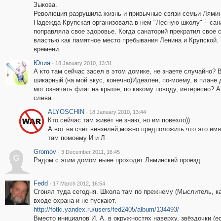
Зыкова.
Революция разрушила жизнь и привычные связи семьи Лямин
Надежда Крупская организовала в нем "Лесную школу" – сан
поправляла свое здоровье. Когда санаторий прекратил свое 
властью как памятное место пребывания Ленина и Крупской.
времени.
Юлия
·
18 January 2010, 13:31
А кто там сейчас засел в этом домике, не знаете случайно?
шикарный (на мой вкус, конечно)Идеален, по-моему, в плане
мог означать флаг на крыше, по какому поводу, интересно? 
слева...
ALYOSCHIN
·
18 January 2010, 13:44
Кто сейчас там живёт не знаю, но им повезло))
А вот на счёт вензелей,можно предположить что это им
там помоему И и Л
Gromov
·
3 December 2011, 16:45
G
Рядом с этим домом ныне проходит Ляминский проезд
Fedd
·
17 March 2012, 16:54
Сгонял туда сегодня. Школа там по прежнему (Мыслитель, ка
входе охрана и не пускают.
http://fotki.yandex.ru/users/fed2405/album/134493/
Вместо инициалов И. А. в окружностях наверху, звёздочки (е