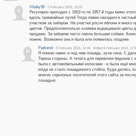
Vitaliy38
·
5 February 2016, 19:25
V
Регулярно проходил с 1952-го по 1957-й годы мимо этого
вдоль трамвайных путей Тогда левее находился частный
участком за забором. На участке росли яблони и много 
цветов. Предположительно хозяева выращивали цветы 
продажи. За забором часто лаяла большая собака. Кон
помню. Возможно она и была или появилась позднее.
Parkend
·
·
6 February 2016, 12:45
Edited 6 February 2016, 12:
P
Я помню навес и под ним лошадь, куча сена. С даль
Тореза стороны. А телега для перевозки бидонов с
была с автомобильными колесами - и была ещё мно
когда не стало лошадинного стойла. Куда делись ос
многих серьезных посетителей этого сайта за после
лошадью.