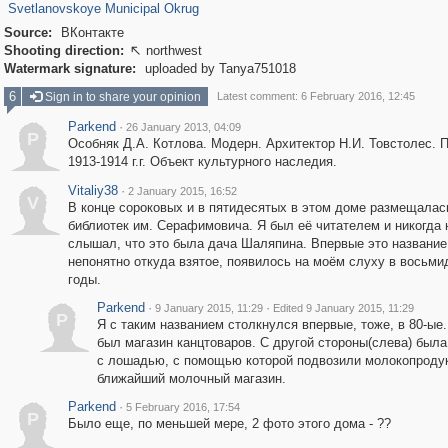
Svetlanovskoye Municipal Okrug
Source:
ВКонтакте
Shooting direction:
northwest

Watermark signature:
uploaded by Tanya751018
6
Sign in to share your opinion
Latest comment: 6 February 2016, 12:45
Parkend
·
26 January 2013, 04:09
P
Особняк Д.А. Котлова. Модерн. Архитектор Н.И. Товстолес. 
1913-1914 г.г. Объект культурного наследия.
Vitaliy38
·
2 January 2015, 16:52
V
В конце сороковых и в пятидесятых в этом доме размещалас
библиотек им. Серафимовича. Я был её читателем и никогда 
слышал, что это была дача Шаляпина. Впервые это название
непонятно откуда взятое, появилось на моём слуху в восьм
годы.
Parkend
·
·
9 January 2015, 11:29
Edited 9 January 2015, 11:29
P
Я с таким названием столкнулся впервые, тоже, в 80-ые.
был магазин канцтоваров. С другой стороны(слева) был
с лошадью, с помощью которой подвозили молокопроду
ближайший молочный магазин.
Parkend
·
5 February 2016, 17:54
P
Было еще, по меньшей мере, 2 фото этого дома - ??