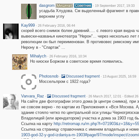
dasgrom
·
19 September 2017, 19:33
усадьба Хлудова. См выделенный фрагмент в прав
верхнем углу
Kay999
·
26 February 2016, 06:44
скорей всего снимок более древний..... с левого края видна ч
вывески-названья кинотеатра "Нерон"... через несколько лет 
революции он был переименован. В противовес римскому им
Нерону в - "Спартак" ...
Mihalych
·
26 February 2016, 10:34
Но киоски Боржом в советское время появились.
Photosnob
·
·
Discussed fragment
13 August 2025, 16:59
Моссельпром с 1922 года?
Varvara_Raz
·
·
·
Discussed fragment
26 March 2017, 12:01
Edited 26
На сайте две фотографии этого дома (в центре снимка), при 
не совсем верно - по картам из Приложения к «Вся Москва. А
здание стояло четко по центральной оси улицы Черногрязская
Владелицей (или арендатором) участка и дома за 1903 год 
Ссылка на карту
http://retromap.ru/m.php?l=071903&z=18&y=5
Ссылка на страницу справочника с именем владельца и ном
1903-god-32-y-god-izdaniya-m-1903#page/97/mode/inspect/zoom