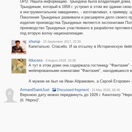
UPD. Нашла информацию. Трындина была владелицей дома,
Трындиным, который в 1858 г. устроил в этом же здании сво
и инструментальное заведение», - изготавливал, к примеру, 
Поколения Трындиных развивали и расширяли дело своего пр
изделия производства Трындиных являются экспонатами Пол
производство Трындиных участвовало в разработке противога
под вторую волну национализации.
shurup
·
15 September 2017, 23:39
Капитально. Спасибо. И за отсылку в Историческую библ
ilducess
·
6 August 2018, 10:38
А тут в этом доме она содержала гостиницу "Фантазия" 
меблированными комнатами "Фантазия", находившихся в 
А мужем ее был не Иван Абрамович, а Сергей Егорович 
ArmandSaintJust
·
·
Discussed fragment
15 May 2026, 06:46
A
Верхнюю дату можно передвинуть до 1928 г. Кинотеатр "Нерон"
(б. Нерон)".