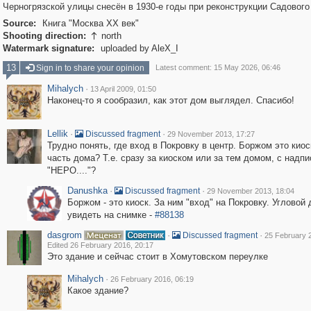
Черногрязской улицы снесён в 1930-е годы при реконструкции Садового
Source:
Книга "Москва ХХ век"
Shooting direction:
north

Watermark signature:
uploaded by AleX_I
13
Sign in to share your opinion
Latest comment: 15 May 2026, 06:46
Mihalych
·
13 April 2009, 01:50
Наконец-то я сообразил, как этот дом выглядел. Спасибо!
Lellik
·
·
Discussed fragment
29 November 2013, 17:27
Трудно понять, где вход в Покровку в центр. Боржом это киос
часть дома? Т.е. сразу за киоском или за тем домом, с надп
"НЕРО...."?
Danushka
·
·
Discussed fragment
29 November 2013, 18:04
Боржом - это киоск. За ним "вход" на Покровку. Угловой
увидеть на снимке -
#88138
dasgrom
·
·
Discussed fragment
25 February 
Edited 26 February 2016, 20:17
Это здание и сейчас стоит в Хомутовском переулке
Mihalych
·
26 February 2016, 06:19
Какое здание?