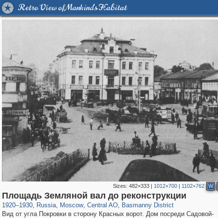
Retro View of Mankind's Habitat
Sizes:
482×333
|
1012×700
|
1102×762
W
319,779
1,406,144
159,978
8,286
29,243
5,916
13,198
520
Площадь Земляной вал до реконструкции
1920
–
1930
,
Russia
,
Moscow
,
Central AO
,
Basmanny District
Вид от угла Покровки в сторону Красных ворот. Дом посреди Садовой-