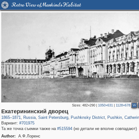
Retro View of Mankind's Habitat
Sizes:
482×290
|
1050×631
|
1128×678
W
197,173
1,406,837
5,709
29,243
11,385
655
7,591
215
3,877
1
Екатерининский дворец
1865
–
1871
,
Russia
,
Saint Petersburg
,
Pushknsky District
,
Pushkin
,
Catheri
Вариант:
#701975
Та же точка съемки также на
#515594
(но детали не вполне совпадают)
Author:
А.Ф.Лоренс