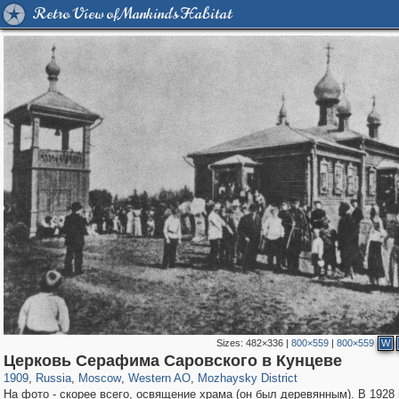
Retro View of Mankind's Habitat
Sizes:
482×336
|
800×559
|
800×559
W
319,780
1,406,510
8,286
27,129
29,243
310
2,189
16
Церковь Серафима Саровского в Кунцеве
1909
,
Russia
,
Moscow
,
Western AO
,
Mozhaysky District
На фото - скорее всего, освящение храма (он был деревянным). В 1928