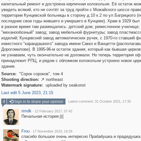
капитальный ремонт и достроена кирпичная колокольня. Её остаток мо
увидеть всякий, кто не сочтёт за труд пройти с Можайского шоссе прав
территории Кунцевской больницы в сторону д.10 к.2 по ул.Багрицкого (п
последние свои годы жившего и умершего в Кунцеве). Храм в 1929 был 
в разное время там размещались: детский дом; ремесленное училище;
"механообозный" завод; завод мебельной фурнитуры; завод пластмасс
изделий; Кунцевский завод автоматических ручек, с 1970-го ставший 
известного "карандашного" завода имени Сакко и Ванцетти (располагав
Дорогомилове). В 1995-96-м остаток здания, который как бывшая церко
не узнаваем, чуть окончательно не доломали. Но теперь территория о
принадлежит РПЦ, и рядом с обломком колокольни устроено новое цер
здание.
Source:
"Сорок сороков", том 4
Shooting direction:
northeast

Watermark signature:
uploaded by seakonst
Last edit 5 June 2023, 21:15
4
Sign in to share your opinion
Latest comment: 31 October 2021, 17:35
rimdk
·
12 February 2017, 07:42
Печальная история;(((
Frou
·
17 November 2019, 19:26
спасибо большое очень интересно Прабабушка и прадедушка