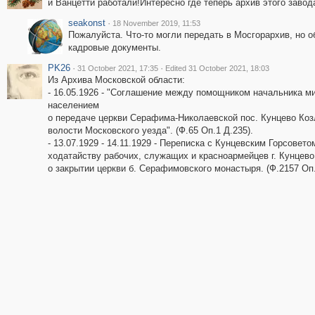
и Ванцетти работали!Интересно где теперь архив этого завод
seakonst
·
18 November 2019, 11:53
Пожалуйста. Что-то могли передать в Мосгорархив, но о
кадровые документы.
PK26
·
·
31 October 2021, 17:35
Edited 31 October 2021, 18:03
Из Архива Московской области:
- 16.05.1926 - "Соглашение между помощником начальника м
населением
о передаче церкви Серафима-Николаевской пос. Кунцево Коз
волости Московского уезда". (Ф.65 Оп.1 Д.235).
- 13.07.1929 - 14.11.1929 - Переписка с Кунцевским Горсовето
ходатайству рабочих, служащих и красноармейцев г. Кунцево
о закрытии церкви б. Серафимовского монастыря. (Ф.2157 Оп.