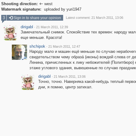
Shooting direction:
west

Watermark signature:
uploaded by yuri1947
3
Sign in to share your opinion
Latest comment: 21 March 2011, 13:06
dirigabl
·
21 March 2011, 12:39
Замечательный снимок. Спокойствие тех времен: народу мал
еще меньше. Красота!
shchipok
·
21 March 2011, 12:47
Народу мало и машин ещё меньше по случаю нерабочего
свидетельством чему образá (иконы) вождей слева от д
Ленина, причисленных к лику небожителей (Политбюро) 
этаже углового здания, вывешенные по случаю праздник
dirigabl
·
21 March 2011, 13:06
Точно, точно. Наверняка какой-нибудь теплый перво
дни, я помню, центр затихал.