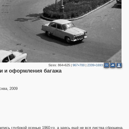
Sizes:
864×625
|
967×700
|
2339×1693
W
и и оформления багажа
ква, 2009
ились глубокой осенью 1960-го, а здесь ещё не вся листва сброшена.