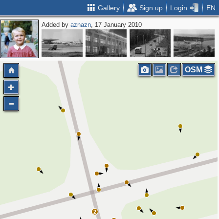
Gallery
Sign up
Login
EN
Added by
aznazn
, 17 January 2010
OSM
2