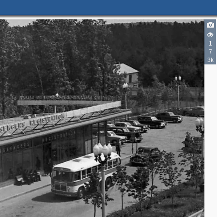
1
7
3k