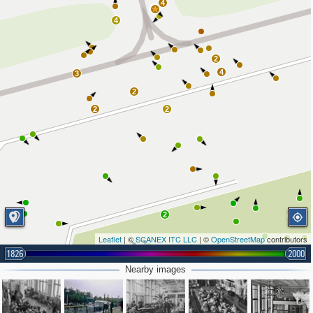
4
4
2
4
3
2
2
2
2
Leaflet
| ©
SCANEX ITC LLC
| ©
OpenStreetMap
contributors
1826
2000
2
2
3
3
Nearby images
2
2
2
2
2