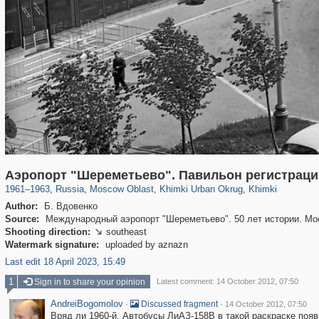
96,438
1,406,871
1,691
29,248
3,279
34
2,209
5
Аэропорт "Шереметьево". Павильон регистраци
1961
–
1963
,
Russia
,
Moscow Oblast
,
Khimki Urban Okrug
,
Khimki
Author:
Б. Вдовенко
Source:
Международный аэропорт "Шереметьево". 50 лет истории. Мос
Shooting direction:
southeast

Watermark signature:
uploaded by aznazn
Last edit 18 April 2023, 15:49
1
Sign in to share your opinion
Latest comment: 14 October 2012, 07:50
AndreiBogomolov
·
·
Discussed fragment
14 October 2012, 07:50
Вряд ли 1960-й. Автобусы ЛиАЗ-158В в такой раскраске появ