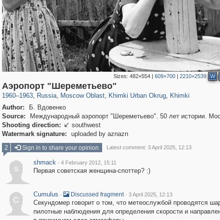
Sizes:
482×554
|
609×700
|
2210×2539
W
96,438
1,406,871
1,691
29,248
3,279
34
2,209
5
Аэропорт "Шереметьево"
1960
–
1963
,
Russia
,
Moscow Oblast
,
Khimki Urban Okrug
,
Khimki
Author:
Б. Вдовенко
Source:
Международный аэропорт "Шереметьево". 50 лет истории. Мос
Shooting direction:
southwest

Watermark signature:
uploaded by aznazn
2
Sign in to share your opinion
Latest comment: 3 April 2025, 12:13
shmack
·
4 February 2012, 15:11
s
Первая советская женщина-споттер? :)
Cumulus
·
·
Discussed fragment
3 April 2025, 12:13
C
Секундомер говорит о том, что метеослужбой проводятся ша
пилотные наблюдения для определения скорости и направле