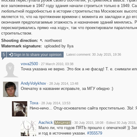
Москва переступала рубеж своего 800-летия, устремляясь ввысь. Прак
все заложенные в 1947 году здания начали строиться только в 1949. С
любопытной подробностью в истории строительства Московских высото
является то, что на протяжении времени с момента их закладки и до ег
окончания предполагаемые этажность и назначение зданий менялись. 
пересматривались прямо «на ходу», так что проектировали параллельн
строительством.
Shooting direction:
northwest

Watermark signature:
uploaded by Ilya
5
Sign in to share your opinion
Latest comment: 30 July 2015, 19:36
vova2500
·
27 March 2010, 03:38
v
Точка указана не верно. Это бок а не фасад! Т. е. снимали 
AndyVolykhov
·
28 July 2014, 13:48
Опечатку в названии исправьте, за МГУ обидно :)
Toxa
·
28 July 2014, 13:53
Ничо-ничо... Отцу-основателю сайта простительно. ЗЫ: Я,
Aachick
·
·
30 July 2015, 18:08
Edited 30 July 2015,
Мало ли, что годов ПЯТЬ прошло с опечаткой! )) Зат
и год в источнике указан.
#355579