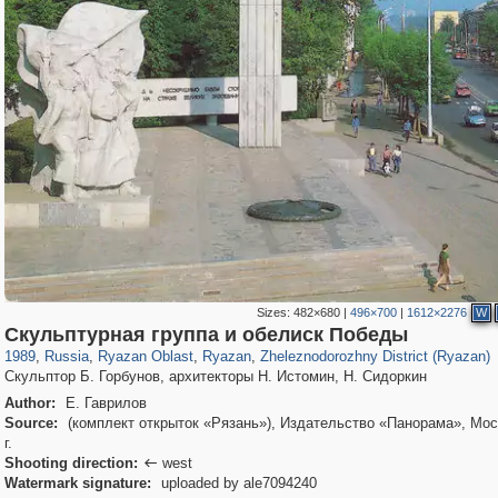
Sizes:
482×680
|
496×700
|
1612×2276
W
14,488
1,406,735
207
10,291
29,243
132
1,719
19
Скульптурная группа и обелиск Победы
1989
,
Russia
,
Ryazan Oblast
,
Ryazan
,
Zheleznodorozhny District (Ryazan)
Скульптор Б. Горбунов, архитекторы Н. Истомин, Н. Сидоркин
Author:
Е. Гаврилов
Source:
(комплект открыток «Рязань»), Издательство «Панорама», Мос
г.
Shooting direction:
west

Watermark signature:
uploaded by ale7094240