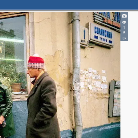
3
3
7
1
5
2
2
3k
2
4
2
4
3
2
8
2