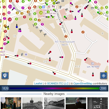
3
6
7
8
5
9
4
7
4
2
13
6
2
5
2
6
4
2
7
8
4
4
3
2
8
15
4
3
3
6
4
3
7
3
4
2
15
9
2
4
2
7
5
2
2
4
3
Leaflet
| ©
SCANEX ITC LLC
| ©
OpenStreetMap
contributors
1826
2000
Nearby images
2