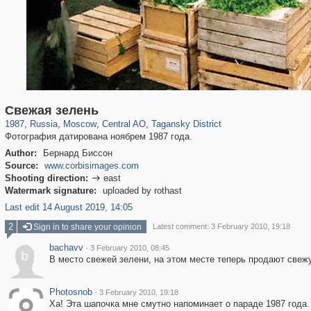
319,864
1,406,716
160,011
8,286
29,243
5,916
10,740
402
Свежая зелень
1987
,
Russia
,
Moscow
,
Central AO
,
Tagansky District
Фотография датирована ноябрем 1987 года.
Author:
Бернард Биссон
Source:
www.corbisimages.com
Shooting direction:
east

Watermark signature:
uploaded by rothast
Last edit 14 August 2019, 14:05
2
Sign in to share your opinion
Latest comment: 3 February 2010, 19:18
bachavv
·
3 February 2010, 08:45
b
В место свежей зелени, на этом месте теперь продают свеж
Photosnob
·
3 February 2010, 19:18
Ха! Эта шапочка мне смутно напоминает о параде 1987 года