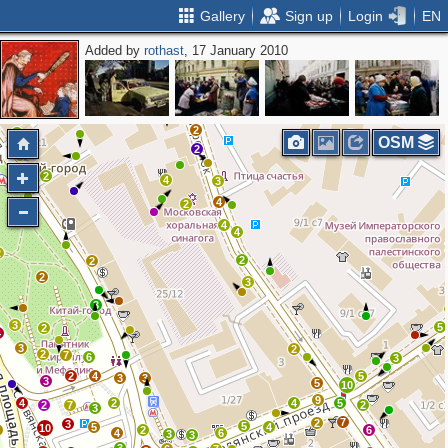
Gallery
Sign up
Login
EN
Added by
rothast
, 17 January 2010
2
3
3
2
2
OSM
2
2
4
3
2
4
2
4
4
2
2
2
2
3
3
3
5
2
4
3
2
2
7
6
3
2
4
5
3
3
3
5
10
9
4
2
4
5
2
7
2
3
7
2
3
5
5
4
10
4
2
6
4
6
3
3