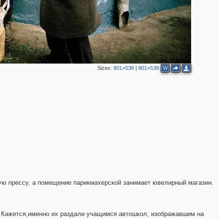
6
2
2
6
6
2
9
9
7
11
Sizes:
801×538
|
801×538
W
4
6
ую прессу. а помещение парикмахерской занимает ювелирный магазин.
. Кажется,именно их раздали учащимся автошкол, изображавшим на