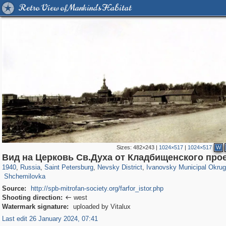
Retro View of Mankind's Habitat
Sizes:
482×243
|
1024×517
|
1024×517
W
197,057
1,405,774
5,709
29,243
8,606
134
2,464
44
Вид на Церковь Св.Духа от Кладбищенского про
,431
31
1940
,
Russia
,
Saint Petersburg
,
Nevsky District
,
Ivanovsky Municipal Okrug
Shchemilovka
Source:
http://spb-mitrofan-society.org/farfor_istor.php
Shooting direction:
west

Watermark signature:
uploaded by Vitalux
Last edit 26 January 2024, 07:41