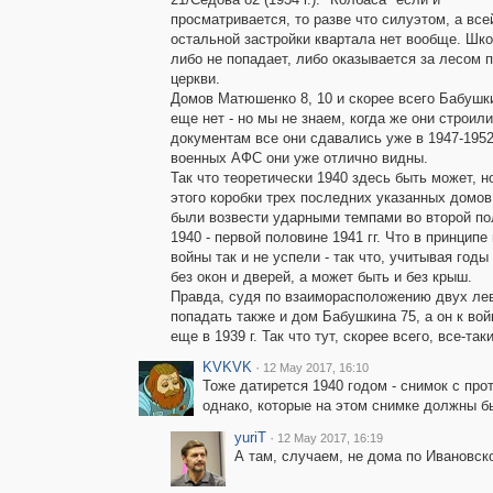
просматривается, то разве что силуэтом, а все
остальной застройки квартала нет вообще. Шко
либо не попадает, либо оказывается за лесом 
церкви.
Домов Матюшенко 8, 10 и скорее всего Бабушк
еще нет - но мы не знаем, когда же они строили
документам все они сдавались уже в 1947-1952 г
военных АФС они уже отлично видны.
Так что теоретически 1940 здесь быть может, н
этого коробки трех последних указанных домо
были возвести ударными темпами во второй по
1940 - первой половине 1941 гг. Что в принцип
войны так и не успели - так что, учитывая годы
без окон и дверей, а может быть и без крыш.
Правда, судя по взаиморасположению двух лев
попадать также и дом Бабушкина 75, а он к войн
еще в 1939 г. Так что тут, скорее всего, все-та
KVKVK
·
12 May 2017, 16:10
Тоже датирется 1940 годом - снимок с пр
однако, которые на этом снимке должны бы
yuriT
·
12 May 2017, 16:19
А там, случаем, не дома по Ивановск