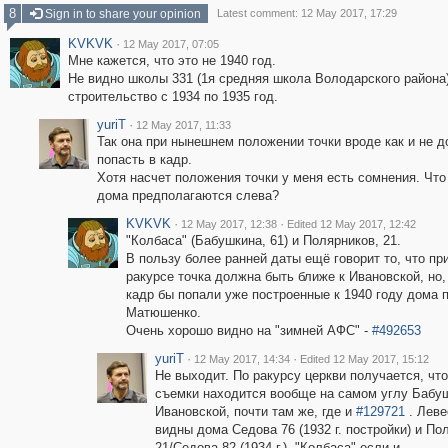
8
Sign in to share your opinion
Latest comment: 12 May 2017, 17:29
KVKVK
·
12 May 2017, 07:05
Мне кажется, что это не 1940 год.
Не видно школы 331 (1я средняя школа Володарского района)
строительство с 1934 по 1935 год.
yuriT
·
12 May 2017, 11:33
Так она при нынешнем положении точки вроде как и не 
попасть в кадр.
Хотя насчет положения точки у меня есть сомнения. Что 
дома предполагаются слева?
KVKVK
·
·
12 May 2017, 12:38
Edited 12 May 2017, 12:42
"Колбаса" (Бабушкина, 61) и Полярников, 21.
В пользу более ранней даты ещё говорит то, что пр
ракурсе точка должна быть ближе к Ивановской, но, 
кадр бы попали уже построенные к 1940 году дома п
Матюшенко.
Очень хорошо видно на "зимней АФС" -
#492653
yuriT
·
·
12 May 2017, 14:34
Edited 12 May 2017, 15:12
Не выходит. По ракурсу церкви получается, что
съемки находится вообще на самом углу Бабу
Ивановской, почти там же, где и
#129721
. Леве
видны дома Седова 76 (1932 г. постройки) и По
21/Седова 82 (1934 г.). "Колбаса" если и