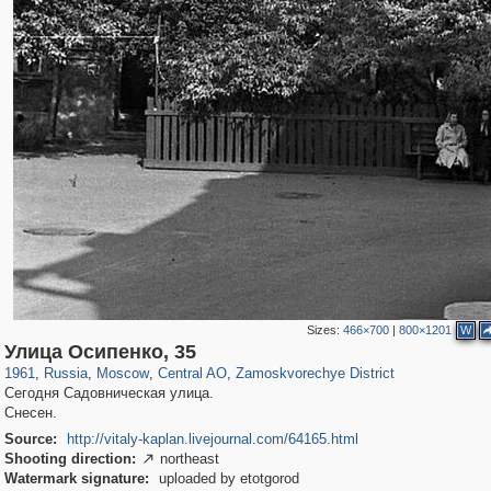
Sizes:
466×700
|
800×1201
W
319,864
1,406,710
160,011
8,286
29,243
5,916
6,190
211
Улица Осипенко, 35
1961
,
Russia
,
Moscow
,
Central AO
,
Zamoskvorechye District
Сегодня Садовническая улица.
Снесен.
Source:
http://vitaly-kaplan.livejournal.com/64165.html
Shooting direction:
northeast

Watermark signature:
uploaded by etotgorod