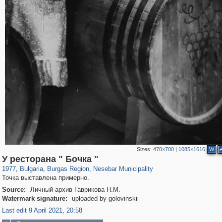
Sizes:
470×700
|
1085×1616
W
12,267
945
12
1
568
1
У ресторана " Бочка "
1977
,
Bulgaria
,
Burgas Region
,
Nesebar Municipality
Точка выставлена примерно.
Source:
Личный архив Гаврикова Н.М.
Watermark signature:
uploaded by golovinskii
Last edit 9 April 2021, 20:58