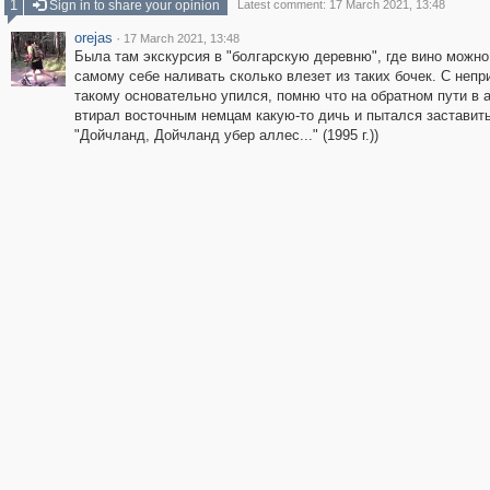
1
Sign in to share your opinion
Latest comment: 17 March 2021, 13:48
orejas
·
17 March 2021, 13:48
Была там экскурсия в "болгарскую деревню", где вино можн
самому себе наливать сколько влезет из таких бочек. С непр
такому основательно упился, помню что на обратном пути в 
втирал восточным немцам какую-то дичь и пытался заставить
"Дойчланд, Дойчланд убер аллес..." (1995 г.))