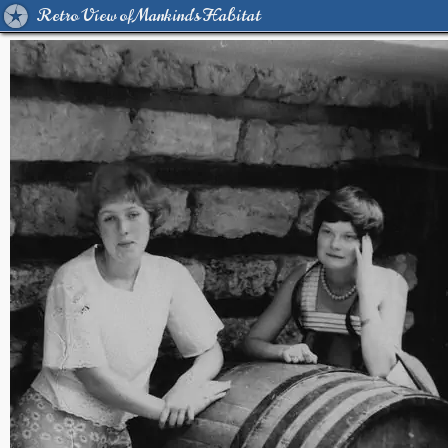
Retro View of Mankind's Habitat