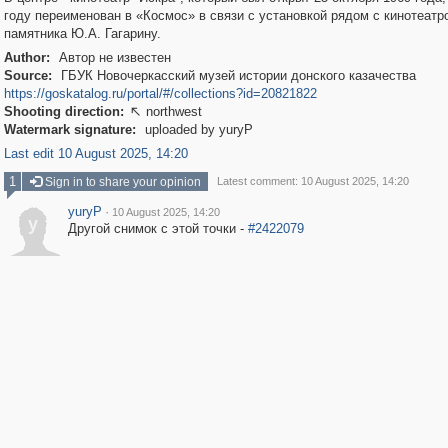
году переименован в «Космос» в связи с установкой рядом с кинотеатр
памятника Ю.А. Гагарину.
Author:
Автор не известен
Source:
ГБУК Новочеркасский музей истории донского казачества
https://goskatalog.ru/portal/#/collections?id=20821822
Shooting direction:
northwest

Watermark signature:
uploaded by yuryP
Last edit 10 August 2025, 14:20
1
Sign in to share your opinion
Latest comment: 10 August 2025, 14:20
yuryP
·
10 August 2025, 14:20
y
Другой снимок с этой точки -
#2422079