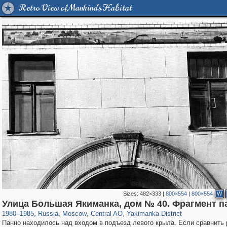
Retro View of Mankind's Habitat
Sizes:
482×333
|
800×554
|
800×554
W
319,780
1,406,255
159,978
8,286
29,243
5,916
13,375
458
Улица Большая Якиманка, дом № 40. Фрагмент п
1980
–
1985
,
Russia
,
Moscow
,
Central AO
,
Yakimanka District
Панно находилось над входом в подъезд левого крыла. Если сравнить 