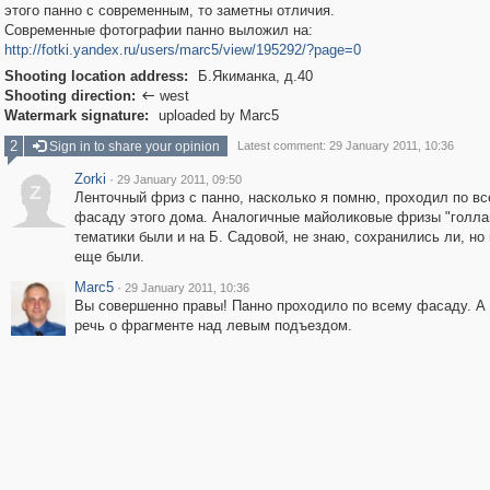
этого панно с современным, то заметны отличия.
Современные фотографии панно выложил на:
http://fotki.yandex.ru/users/marc5/view/195292/?page=0
Shooting location address:
Б.Якиманка, д.40
Shooting direction:
west

Watermark signature:
uploaded by Marc5
2
Sign in to share your opinion
Latest comment: 29 January 2011, 10:36
Zorki
·
29 January 2011, 09:50
Z
Ленточный фриз с панно, насколько я помню, проходил по в
фасаду этого дома. Аналогичные майоликовые фризы "голла
тематики были и на Б. Садовой, не знаю, сохранились ли, но 
еще были.
Marc5
·
29 January 2011, 10:36
Вы совершенно правы! Панно проходило по всему фасаду. А 
речь о фрагменте над левым подъездом.